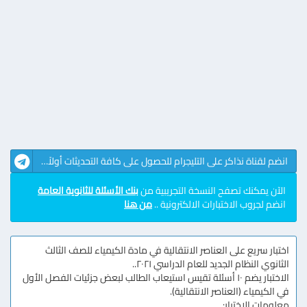
انضم لقناة نذاكر على التليجرام للحصول على كافة التحديثات أولاً بأول
الآن يمكنك تصفح النسخة التجريبية من
بنك الأسئلة للثانوية العامة
انضم لجروب الاختبارات الالكترونية ..
من هنا
اختبار سريع على العناصر الانتقالية في مادة الكيمياء للصف الثالث
الثانوي النظام الجديد للعام الدراسي ٢٠٢١..
الاختبار يضم ١٠ أسئلة تقيس استيعاب الطالب لبعض جزئيات الفصل الأول
في الكيمياء (العناصر الانتقالية).
معلومات الاختبار: