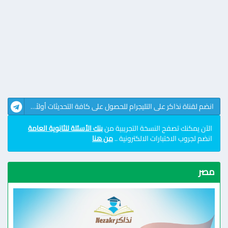
انضم لقناة نذاكر على التليجرام للحصول على كافة التحديثات أولاً بأول
الآن يمكنك تصفح النسخة التجريبية من
بنك الأسئلة للثانوية العامة
انضم لجروب الاختبارات الالكترونية ..
من هنا
مصر