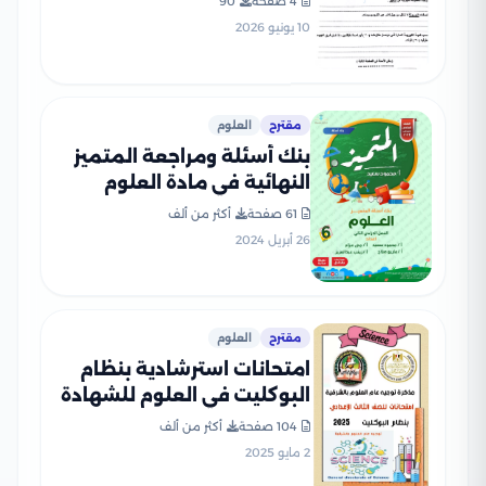
4 صفحة
90
PDF بعد أداء الامتحان
10 يونيو 2026
مقترح
العلوم
بنك أسئلة ومراجعة المتميز
النهائية في مادة العلوم
للصف السادس الابتدائي الترم
61 صفحة
أكثر من ألف
الثاني مع الإجابات النموذجية
26 أبريل 2024
مقترح
العلوم
امتحانات استرشادية بنظام
البوكليت في العلوم للشهادة
الإعدادية الترم الثاني بصيغة
104 صفحة
أكثر من ألف
PDF من إعداد توجيه العلوم
2 مايو 2025
بالشرقية