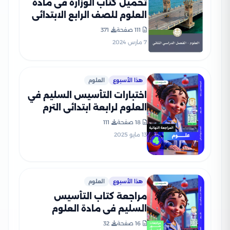
تحميل كتاب الوزارة فى مادة
العلوم للصف الرابع الابتدائى
الترم الثانى 2024 بصيغة PDF
111 صفحة
371
7 مارس 2024
هذا الأسبوع
العلوم
اختبارات التأسيس السليم في
العلوم لرابعة ابتدائي الترم
الثاني 2025 PDF بالاجابات
18 صفحة
111
13 مايو 2025
هذا الأسبوع
العلوم
مراجعة كتاب التأسيس
السليم في مادة العلوم
لرابعة ابتدائي على مقرر شهر
16 صفحة
32