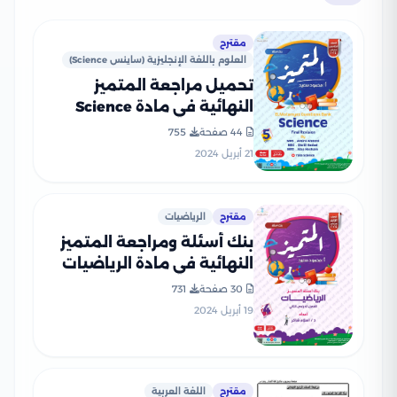
مقترح
العلوم باللغة الإنجليزية (ساينس Science)
تحميل مراجعة المتميز
النهائية في مادة Science
الصف الخامس الابتدائي ترم
44 صفحة
755
ثاني (بنك أسئلة شامل)
21 أبريل 2024
مقترح
الرياضيات
بنك أسئلة ومراجعة المتميز
النهائية في مادة الرياضيات
للصف الرابع الابتدائي ترم ثاني
30 صفحة
731
مع الإجابات النموذجية
19 أبريل 2024
مقترح
اللغة العربية