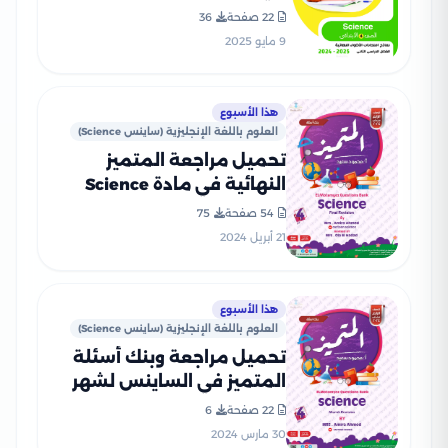
الرابع الابتدائي الترم الثاني
22 صفحة
36
2025 PDF بالاجابات
9 مايو 2025
هذا الأسبوع
العلوم باللغة الإنجليزية (ساينس Science)
تحميل مراجعة المتميز
النهائية في مادة Science
الصف الرابع الابتدائي ترم ثاني
54 صفحة
75
(بنك أسئلة شامل)
21 أبريل 2024
هذا الأسبوع
العلوم باللغة الإنجليزية (ساينس Science)
تحميل مراجعة وبنك أسئلة
المتميز في الساينس لشهر
مارس للصف الرابع الابتدائي
22 صفحة
6
مع إجاباته النموذجية
30 مارس 2024