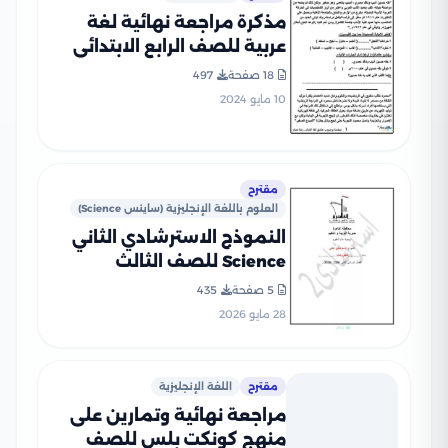
مذكرة مراجعة نهائية لغة
عربية للصف الرابع الابتدائي
الترم الثاني
18 صفحة
497
10 مايو 2024
مقترح
العلوم باللغة الإنجليزية (ساينس Science)
النموذج الاسترشادي الثاني
Science للصف الثالث
الإعدادي 2026 محافظة
5 صفحة
435
القاهرة PDF
28 مايو 2026
مقترح
اللغة الإنجليزية
مراجعة نهائية وتمارين على
منهج كونكت بلس للصف