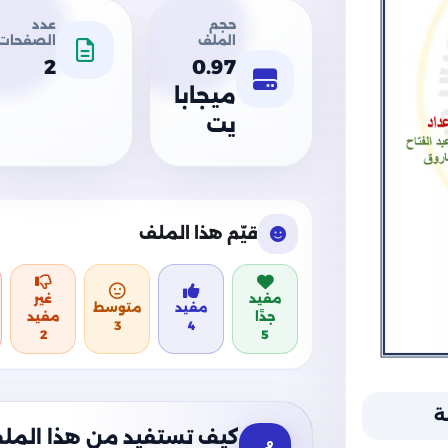
حجم
عدد
الملف
الصفحات
2
0.97
ميجابا
يت
قيّم هذا الملف
مفيد
غير
مفيد
متوسط
جدًا
مفيد
3
4
2
5
ة
كيف تستفيد من هذا المل