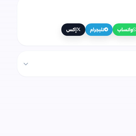
واتساب
تليجرام
إكس