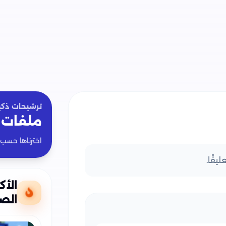
ترشيحات ذكي
ملفات 
اخترناها حسب
يقًا.
الأك
الصف