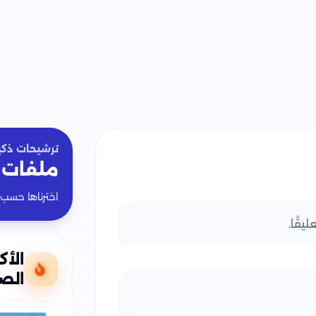
ترشيحات ذكي
ملفات 
اخترناها حسب
يقًا.
الأك
الصف