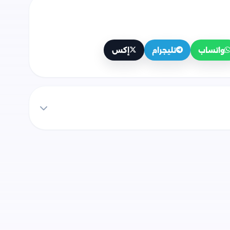
واتساب
تليجرام
إكس