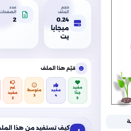
حجم
عدد
الملف
الصفحات
2
0.24
ميجابا
يت
قيّم هذا الملف
مفيد
غير
مفيد
متوسط
جدًا
مفيد
3
4
2
5
ة
كيف تستفيد من هذا المل