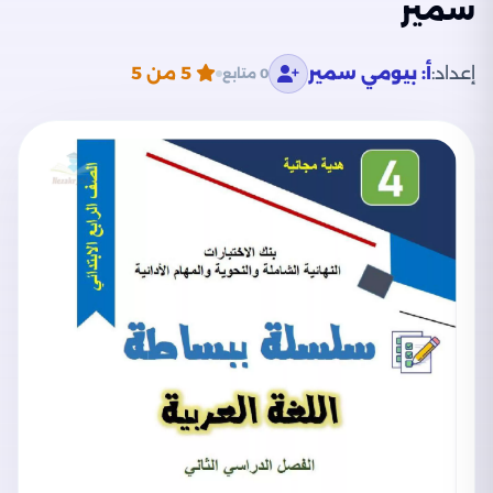
سمير
إعداد:
أ: بيومي سمير
5
من 5
0 متابع