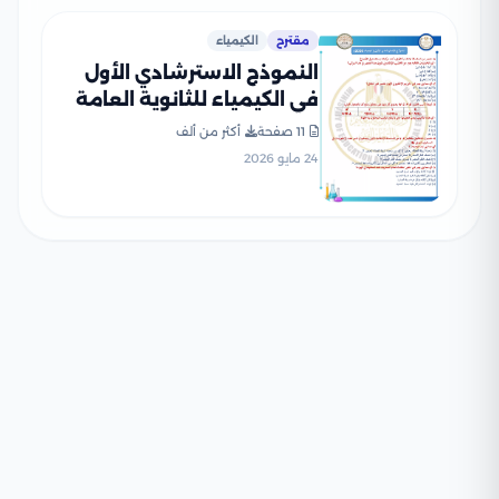
مقترح
الكيمياء
النموذج الاسترشادي الأول
في الكيمياء للثانوية العامة
2026 بصيغة PDF
11 صفحة
أكثر من ألف
24 مايو 2026