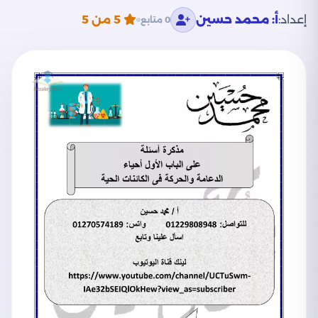
إعداد:
أ: محمد حسين
5
من 5
0 متابع