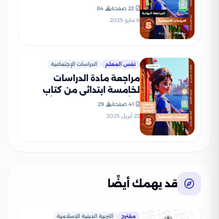
الخامس الابتدائي الترم الثاني
22 صفحة
84
2025 PDF بالاجابات
6 مايو 2025
نفس المعلم
الدراسات الإجتماعية
مراجعة مادة الدراسات
لخامسة ابتدائي من كتاب
التأسيس السليم مقرر أبريل
41 صفحة
29
2025 بصيغة PDF
22 أبريل 2025
قد يهمك أيضًا
مقترح
التربية الدينية الإسلامية