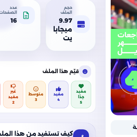
حجم
عدد
الملف
الصفحات
16
9.97
ميجابا
يت
قيّم هذا الملف
مفيد
غير
مفيد
متوسط
جدًا
مفيد
3
4
2
5
ة
كيف تستفيد من هذا المل