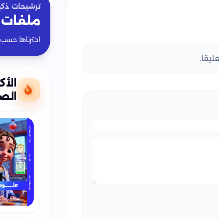
ترشيحات ذكي
ملفات 
اخترناها حسب
يقًا.
الأك
الصف