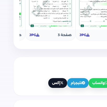
JPG
صفحة 3
JPG
صفحة 4
واتساب
تليجرام
إكس