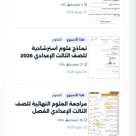
الإعدادية الترم الثاني 2026
4 صفحة
90
PDF بعد أداء الامتحان
10 يونيو 2026
هذا الأسبوع
العلوم
نماذج علوم استرشادية
للصف الثالث الإعدادي 2026
من توجيه البحيرة للتدريب قبل
21 صفحة
614
الامتحان
24 مايو 2026
هذا الأسبوع
العلوم
مراجعة العلوم النهائية للصف
الثالث الإعدادي الفصل
الدراسي الثاني PDF بالاجابات
36 صفحة
684
من سلسلة أنت والعلوم
22 مايو 2025