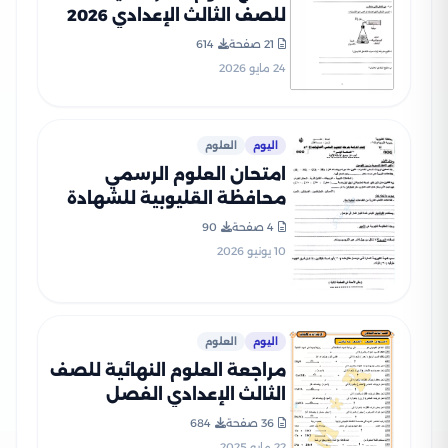
للصف الثالث الإعدادي 2026
من توجيه البحيرة للتدريب قبل
21 صفحة
614
الامتحان
24 مايو 2026
اليوم
العلوم
امتحان العلوم الرسمي
محافظة القليوبية للشهادة
الإعدادية الترم الثاني 2026
4 صفحة
90
PDF بعد أداء الامتحان
10 يونيو 2026
اليوم
العلوم
مراجعة العلوم النهائية للصف
الثالث الإعدادي الفصل
الدراسي الثاني PDF بالاجابات
36 صفحة
684
من سلسلة أنت والعلوم
22 مايو 2025