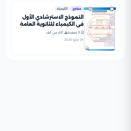
مقترح
الكيمياء
النموذج الاسترشادي الأول
في الكيمياء للثانوية العامة
2026 بصيغة PDF
11 صفحة
أكثر من ألف
24 مايو 2026