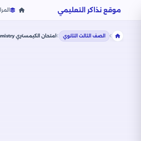
موقع نذاكر التعليمي
المرا
الصف الثالث الثانوي
امتحان الكيمستري Chemistry للثانوية العامة 2023 الدور الأول بصيغة PDF بنموذج الإجابات الرسمي