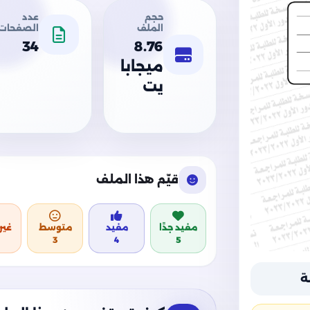
حجم
عدد
الملف
الصفحات
34
8.76
ميجابا
يت
قيّم هذا الملف
مفيد جدًا
مفيد
متوسط
غير
3
4
5
ة