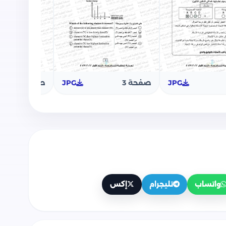
JPG
صفحة 3
JPG
صفحة 4
واتساب
تليجرام
إكس