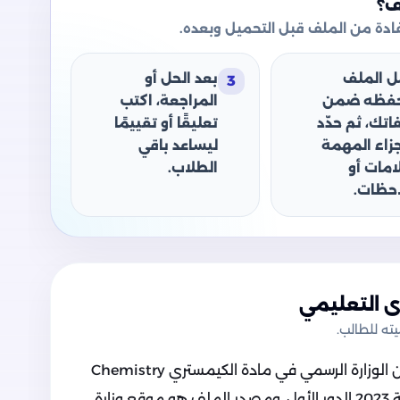
ف؟
دة من الملف قبل التحميل وبعده.
ل الملف
بعد الحل أو
3
حفظه ضمن
المراجعة، اكتب
اتك، ثم حدّد
تعليقًا أو تقييمًا
جزاء المهمة
ليساعد باقي
امات أو
الطلاب.
حظات.
 التعليمي
ه للطالب.
يحتوي الملف المرفق على نموذج امتحان الوزارة الرسمي في مادة الكيمستري Chemistry
(الكيمياء باللغة الإنجليزية) للثانوية العامة 2023 الدور الأول، ومصدر الملف هو موقع وزارة