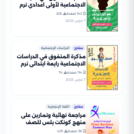
الاجتماعية لأولى اعدادي ترم
ثاني بصيغة PDF
142 صفحة
228
7 مارس 2025
مقترح
الدراسات الإجتماعية
مذكرة المتفوق في الدراسات
الاجتماعية رابعة ابتدائي ترم
ثاني بصيغة PDF
114 صفحة
74
7 مارس 2025
مقترح
اللغة الإنجليزية
مراجعة نهائية وتمارين على
منهج كونكت بلس للصف
الرابع الابتدائي الفصل
36 صفحة
425