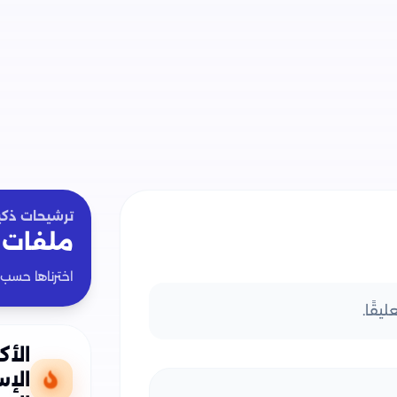
ترشيحات ذكي
ملفات 
اخترناها حسب
يقًا.
الأك
الإ