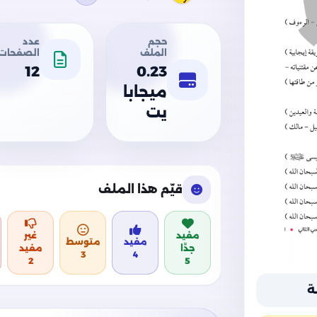
حجم
عدد
الملف
الصفحات
12
0.23
ميجابا
يت
قيّم هذا الملف
مفيد
غير
مفيد
متوسط
جدًا
مفيد
3
4
2
5
ة