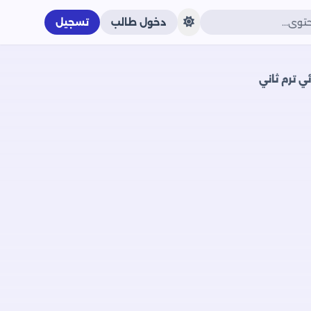
دخول طالب
تسجيل
ي ترم ثاني