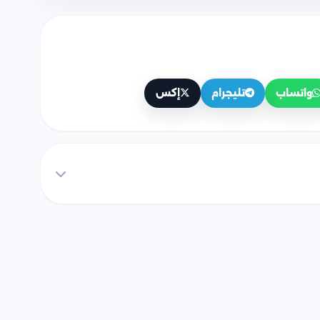
واتساب
تليجرام
إكس