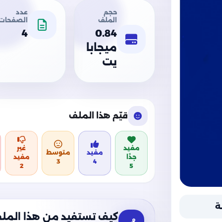
حجم
عدد
الملف
الصفحات
4
0.84
ميجابا
يت
قيّم هذا الملف
مفيد
غير
مفيد
متوسط
جدًا
مفيد
3
4
2
5
ة
كيف تستفيد من هذا المل