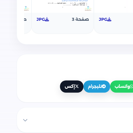
JPG
صفحة 3
JPG
صفحة 4
واتساب
تليجرام
إكس