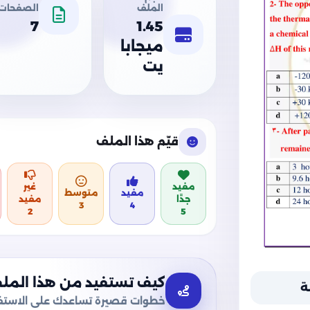
الملف
الصفحات
7
1.45
ميجابا
يت
قيّم هذا الملف
مفيد
غير
مفيد
متوسط
جدًا
مفيد
3
4
2
5
كيف تستفيد من هذا المل
ة
خطوات قصيرة تساعدك على الاستفا