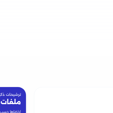
ترشيحات ذكي
ملفات 
اخترناها حسب