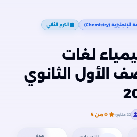
نجليزية (Chemistry)
الترم الثاني
يمياء لغات
Chem للصف الأول الثانوي
0
من 5
22 متابع
مدة