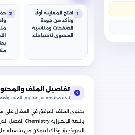
افتح المعاينة أولًا
حمّ
2
1
وتأكد من جودة
وا
الصفحات ومناسبة
ملف
المحتوى لاحتياجك.
الأ
بعل
ملا
تفاصيل الملف والمحتوى
نبذة مختصرة عن محتوى الملف وأهميت
يحتوى الملف المرفق في المقال على ملف ن
باللغة الإنجليزية 
النموذجية, وذلك لتتمكن من تشغيله على ج