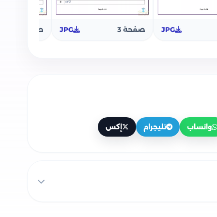
JPG
صفحة 3
JPG
صفحة 4
واتساب
تليجرام
إكس