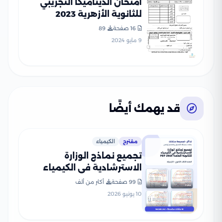
امتحان الديناميكا التجريبي
للثانوية الأزهرية 2023
16 صفحة
89
9 مايو 2024
قد يهمك أيضًا
مقترح
الكيمياء
تجميع نماذج الوزارة
الاسترشادية في الكيمياء
للثانوية العامة 2026 PDF
99 صفحة
أكثر من ألف
10 يونيو 2026