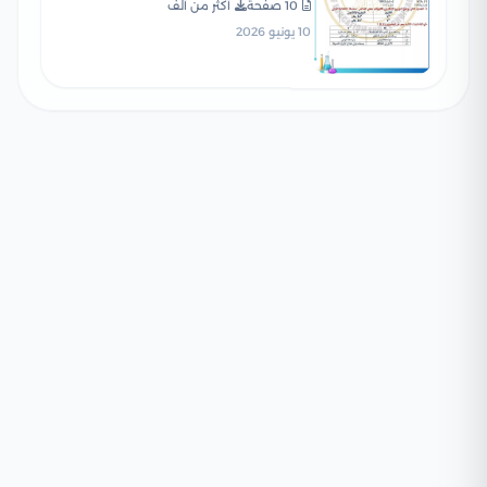
PDF للتدريب على نمط
10 صفحة
أكثر من ألف
الأسئلة
10 يونيو 2026