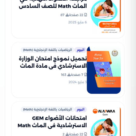
الماث Math للصف السادس
الابتدائي الترم الثاني 2025
22 صفحة
87
PDF بالاجابات
6 مايو 2025
اليوم
الرياضيات باللغة الإنجليزية (Math)
تحميل نموذج امتحان الوزارة
الاسترشادي في مادة الماث
Math للصف السادس
7 صفحة
163
الابتدائي الترم الثاني 2024
3 مايو 2024
اليوم
الرياضيات باللغة الإنجليزية (Math)
امتحانات الأضواء GEM
الاسترشادية في الماث Math
لسادسه ابتدائي على مقرر
22 صفحة
2