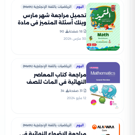
اليوم
الرياضيات باللغة الإنجليزية (Math)
تحميل مراجعة شهر مارس
وبنك أسئلة المتميز في مادة
الماث Math للصف السادس
18 صفحة
90
الابتدائي مع إجاباته
30 مارس 2024
النموذجية
اليوم
الرياضيات باللغة الإنجليزية (Math)
مراجعة كتاب المعاصر
النهائية في الماث للصف
السادس الابتدائي الترم الثاني
31 صفحة
34
12 مايو 2024
اليوم
الرياضيات باللغة الإنجليزية (Math)
مراجعة الاضواء النهائية في