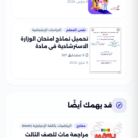
بصيغة PDF
8 مارس 2024
نفس المعلم
الدراسات الإجتماعية
تحميل نماذج امتحان الوزارة
الاسترشادية في مادة
الدراسات الاجتماعية للصف
9 صفحة
187
السادس الابتدائي الترم الثاني
9 مايو 2024
2024
قد يهمك أيضًا
مقترح
الرياضيات باللغة الإنجليزية (Math)
مراجعة ماث للصف الثالث