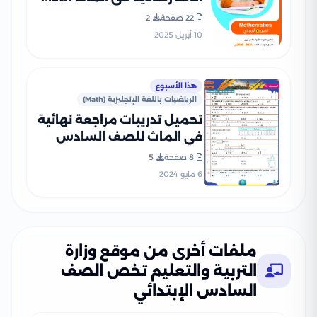
لسادسه ابتدائي على مقرر
22 صفحة
2
شهر أبريل 2025 بصيغة PDF
10 أبريل 2025
هذا الأسبوع
الرياضيات باللغة الإنجليزية (Math)
تحميل تدريبات مراجعة نهائية
في الماث للصف السادس
الابتدائي الفصل الدراسي
8 صفحة
5
الثاني
6 مايو 2024
ملفات أخرى من موقع وزارة
التربية والتعليم تخص الصف
السادس الإبتدائي