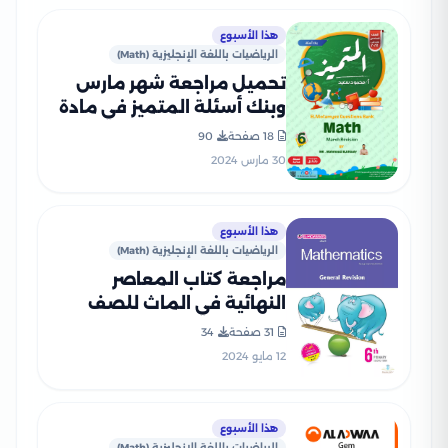
هذا الأسبوع
الرياضيات باللغة الإنجليزية (Math)
تحميل مراجعة شهر مارس
وبنك أسئلة المتميز في مادة
الماث Math للصف السادس
18 صفحة
90
الابتدائي مع إجاباته
30 مارس 2024
النموذجية
هذا الأسبوع
الرياضيات باللغة الإنجليزية (Math)
مراجعة كتاب المعاصر
النهائية في الماث للصف
السادس الابتدائي الترم الثاني
31 صفحة
34
12 مايو 2024
هذا الأسبوع
الرياضيات باللغة الإنجليزية (Math)