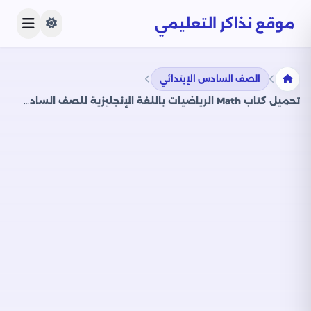
موقع نذاكر التعليمي
الصف السادس الإبتدائي
تحميل كتاب Math الرياضيات باللغة الإنجليزية للصف السادس الابتدائي الترم الثاني 2024 بصيغة PDF المنهج الجديد