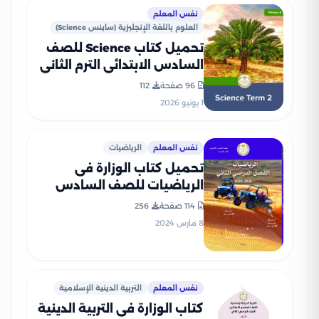
نفس المعلم
العلوم باللغة الإنجليزية (ساينس Science)
تحميل كتاب Science للصف
السادس الابتدائي الترم الثاني
2026 بصيغة PDF المنهج
96 صفحة
112
الجديد
1 يونيو 2026
نفس المعلم
الرياضيات
تحميل كتاب الوزارة فى
الرياضيات للصف السادس
الابتدائى الترم الثانى 2025
114 صفحة
256
المنهج الجديد بصيغة PDF
8 مارس 2024
نفس المعلم
التربية الدينية الإسلامية
كتاب الوزارة فى التربية الدينية