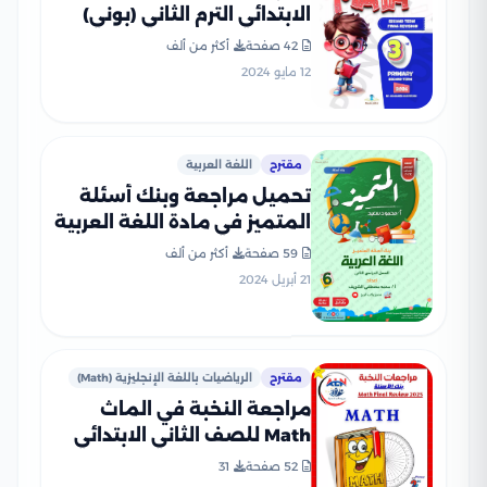
الابتدائي الترم الثاني (بوني)
PDF بالاجابات
42 صفحة
أكثر من ألف
12 مايو 2024
مقترح
اللغة العربية
تحميل مراجعة وبنك أسئلة
المتميز في مادة اللغة العربية
للصف السادس الابتدائي الترم
59 صفحة
أكثر من ألف
الثاني
21 أبريل 2024
مقترح
الرياضيات باللغة الإنجليزية (Math)
مراجعة النخبة في الماث
Math للصف الثاني الابتدائي
الترم الثاني PDF بالاجابات
52 صفحة
31