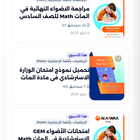
مراجعة الاضواء النهائية في
الماث Math للصف السادس
الابتدائي الترم الثاني 2025
22 صفحة
87
PDF بالاجابات
6 مايو 2025
هذا الأسبوع
الرياضيات باللغة الإنجليزية (Math)
تحميل نموذج امتحان الوزارة
الاسترشادي في مادة الماث
Math للصف السادس
7 صفحة
163
الابتدائي الترم الثاني 2024
3 مايو 2024
هذا الأسبوع
الرياضيات باللغة الإنجليزية (Math)
امتحانات الأضواء GEM
الاسترشادية في الماث Math