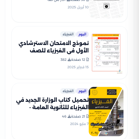
الرسمية
10 أبريل 2025
اليوم
الفيزياء
نموذج الامتحان الاسترشادي
الأول في الفيزياء للصف
الثالث الثانوي 2025 بصيغة
12 صفحة
382
PDF (امتحان الفيزياء
15 فبراير 2025
التجريبي)
اليوم
الفيزياء
تحميل كتاب الوزارة الجديد في
الفيزياء للثانوية العامة -
الفصل السابع الليزر
21 صفحة
46
7 مايو 2024