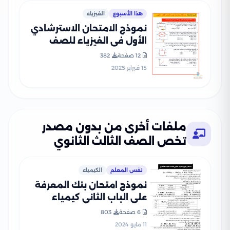
هذا الأسبوع
الفيزياء
نموذج الامتحان الاسترشادي
الأول في الفيزياء للصف
الثالث الثانوي 2025 بصيغة
12 صفحة
382
PDF (امتحان الفيزياء
15 فبراير 2025
التجريبي)
ملفات أخرى من بدون مصدر
تخص الصف الثالث الثانوي
نفس المعلم
الكيمياء
نموذج امتحان بنك المعرفة
على الباب الثاني كيمياء
للثانوية العامة
6 صفحة
803
11 مايو 2024