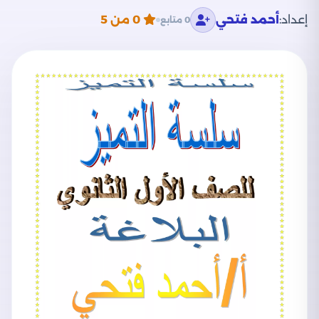
إعداد:
أحمد فتحي
0
من 5
0 متابع