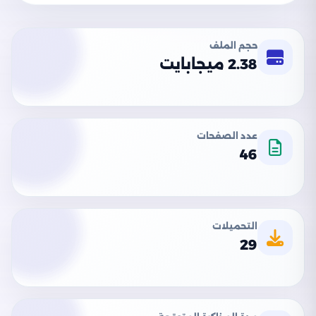
حجم الملف
2.38 ميجابايت
عدد الصفحات
46
التحميلات
29