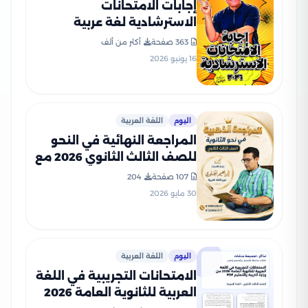
إجابات الامتحانات
الاسترشادية لغة عربية
للثانوية العامة 2026 PDF
363 صفحة
أكثر من ألف
إعداد الأستاذ رضا الفاروق
16 يونيو 2026
اليوم
اللغة العربية
المراجعة النهائية في النحو
للصف الثالث الثانوي 2026 مع
نموذج الإجابة PDF مستر
107 صفحة
204
إبراهيم الجابري
30 مايو 2026
اليوم
اللغة العربية
الامتحانات التجريبية في اللغة
العربية للثانوية العامة 2026