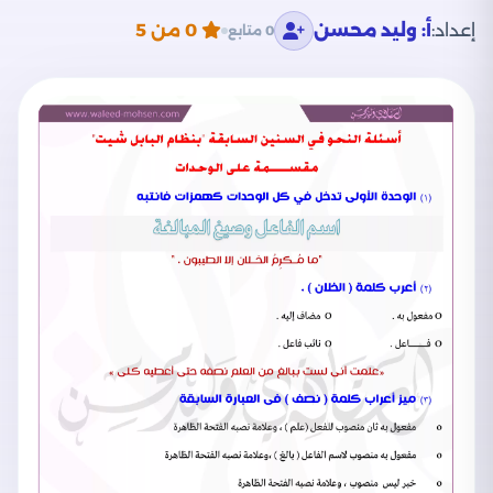
إعداد:
أ: وليد محسن
0
من 5
0 متابع