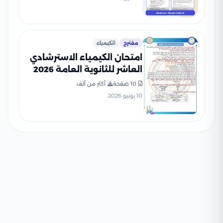
مقترح
الكيمياء
امتحان الكيمياء الاسترشادي
العاشر للثانوية العامة 2026
PDF للتدريب على نمط
10 صفحة
أكثر من ألف
الأسئلة
10 يونيو 2026