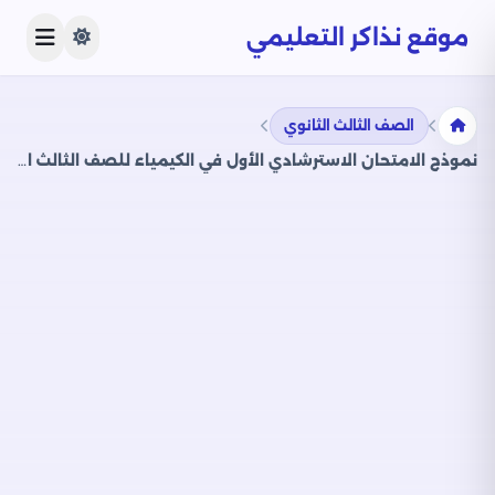
موقع نذاكر التعليمي
الصف الثالث الثانوي
نموذج الامتحان الاسترشادي الأول في الكيمياء للصف الثالث الثانوي 2025 بصيغة PDF من وزارة التربية والتعليم (امتحان الكيمياء التجريبي)