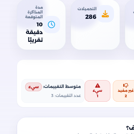
مدة
التحميلات
المذاكرة
286
المتوقعة
10
دقيقة
تقريبًا
متوسط التقييمات:
سيء
غير مفيد
سيء
عدد التقييمات:
3
1
2
ف؟