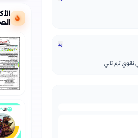
الأك
الصف
رد
 ثانوي ترم تاني