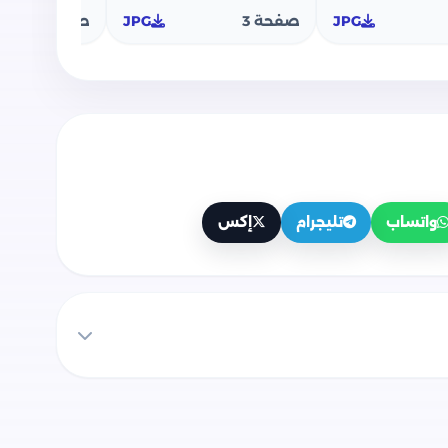
JPG
صفحة 3
JPG
صفحة 4
واتساب
تليجرام
إكس