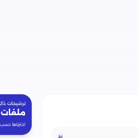
ترشيحات ذكي
ملفات 
اخترناها حسب
رد