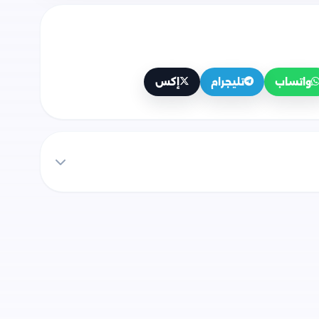
واتساب
تليجرام
إكس