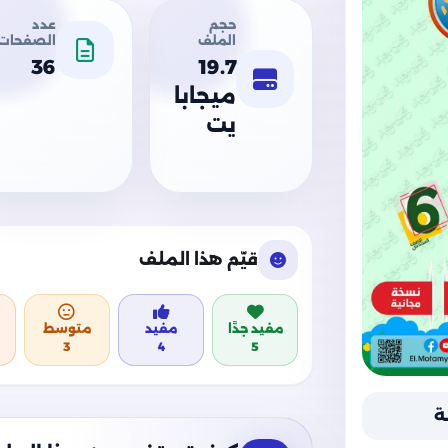
حجم
عدد
الملف
الصفحات
36
19.7
ميجابا
يت
قيّم هذا الملف
مفيد جدًا
مفيد
متوسط
3
4
5
ة