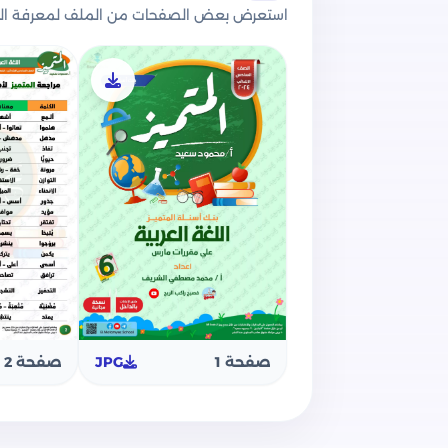
الترم الثاني
استعرض بعض الصفحات من الملف لمعرفة الج
وعن محتوى الملف فقد قامت مؤسسة الم
مراجعة لأهم مفردات الموضوع الثالث وا
السادس الابتدائي مقرر شهر مارس.
بنك أسئلة على منهج شهر مارس في مادة 
يتضمن: أسئلة على نصوص الاستماع, أسئلة 
أو اكتب إعلان, أسئلة القراءة المتحررة, أ
متنوعة ما بين اختر وأكمل واستخرج من ال
نصوص الاستماع الخاصة بالأسئلة.
الإجابات النموذجية لجميع الأسئلة الوارد
العربية سادسة ابتدائي.
خالص تمنياتنا بالتوفيق والنجاح لجميع الت
صفحة 1
JPG
صفحة 2