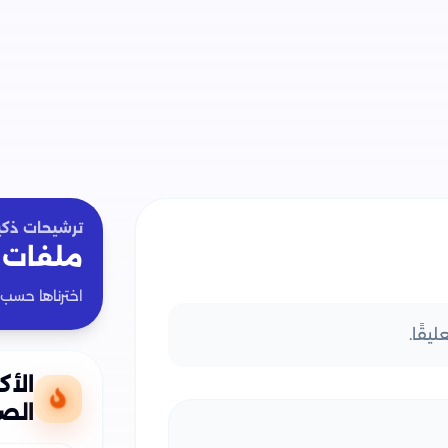
ترشيحات ذكي
ملفات 
اخترناها حسب
يقًا.
الأك
الص