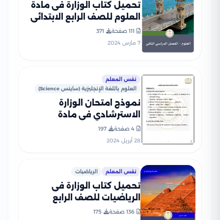
تحميل كتاب الوزارة فى مادة
العلوم للصف الرابع الابتدائى
الترم الثانى 2024 بصيغة PDF
111 صفحة
371
7 مارس 2024
نفس المعلم
العلوم باللغة الإنجليزية (ساينس Science)
نموذج امتحان الوزارة
الاسترشادي في مادة
الساينس Science للصف
4 صفحة
197
الرابع الابتدائي الترم الثاني
28 أبريل 2024
2024
نفس المعلم
الرياضيات
تحميل كتاب الوزارة فى
الرياضيات للصف الرابع
الابتدائى 2024 الترم الثانى
136 صفحة
175