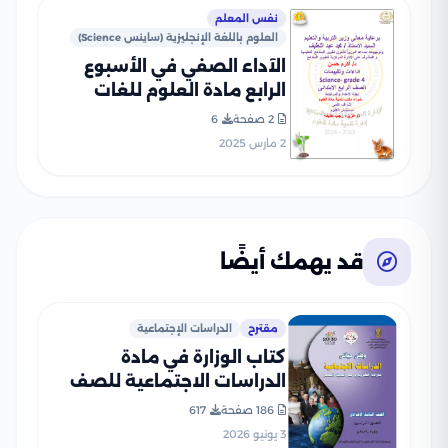
نفس المعلم
العلوم باللغة الإنجليزية (ساينس Science)
الآداء الصفي في الأسبوع
الرابع مادة العلوم للغات
Science للصف الرابع الإبتدائي
2 صفحة
6
الترم الثاني 2025 بصيغة PDF
2 مارس 2025
قد يهمك أيضًا
مقترح
الدراسات الإجتماعية
كتاب الوزارة في مادة
الدراسات الاجتماعية للصف
الثالث الإعدادي 2026 بصيغة
186 صفحة
617
PDF
3 يونيو 2026