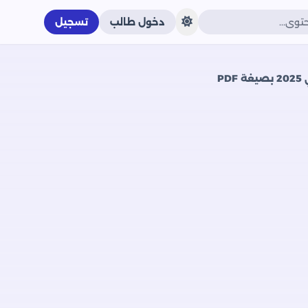
دخول طالب
تسجيل
P