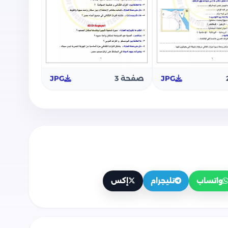
JPG
صفحة 3
JPG
واتساب
تليجرام
إكس