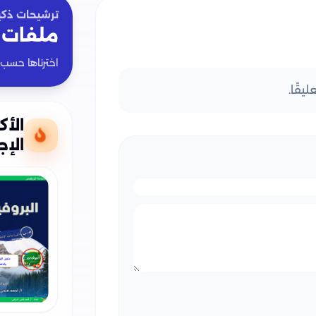
ترشيحات ذكي
ملفات 
اخترناها حسب
يقًا.
الأك
الإج