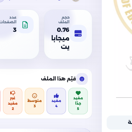
حجم
عدد
الملف
الصفحات
3
0.76
ميجابا
يت
قيّم هذا الملف
مفيد
غير
مفيد
متوسط
جدًا
مفيد
3
4
2
5
ة