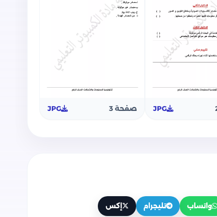
JPG
صفحة 3
JPG
واتساب
تليجرام
إكس