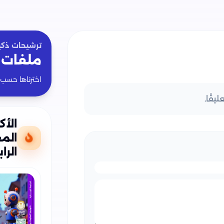
ترشيحات ذكي
ملفات 
اخترناها حسب
يقًا.
الأك
الم
الرا