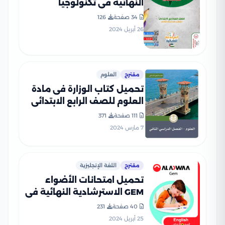
النهائية في تكنولوجيا
المعلومات للصف السادس
34 صفحة
126
الابتدائي الفصل الدراسي
26 أبريل 2024
الثاني
مقترح
العلوم
تحميل كتاب الوزارة فى مادة
العلوم للصف الرابع الابتدائى
الترم الثانى 2024 بصيغة PDF
111 صفحة
371
7 مارس 2024
مقترح
اللغة الإنجليزية
تحميل امتحانات الأضواء
GEM الاسترشادية النهائية في
اللغة الإنجليزية للصف الرابع
40 صفحة
231
الابتدائي مع اجاباتها
25 أبريل 2024