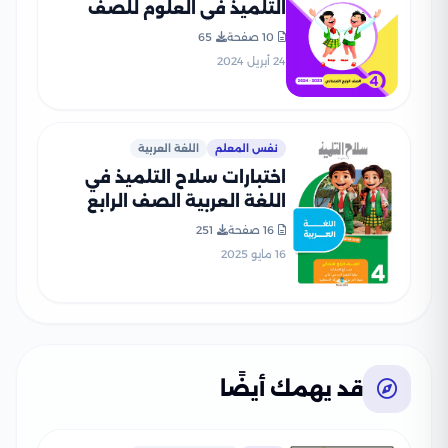
التلميذ في العلوم للصف
الرابع الابتدائي مع إجاباتها
10 صفحة
65
النموذجية
24 أبريل 2024
نفس المعلم
اللغة العربية
اختبارات سلاح التلميذ في
اللغة العربية الصف الرابع
الابتدائي الترم الثاني PDF
16 صفحة
251
بالاجابات
16 مايو 2025
قد يهمك أيضًا