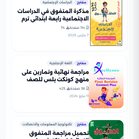
مقترح
الدراسات الإجتماعية
مذكرة المتفوق في الدراسات
الاجتماعية رابعة ابتدائي ترم
ثاني بصيغة PDF
114 صفحة
74
7 مارس 2025
مقترح
اللغة الإنجليزية
مراجعة نهائية وتمارين على
منهج كونكت بلس للصف
الرابع الابتدائي الفصل
36 صفحة
425
الدراسي الثاني
11 مايو 2024
مقترح
تكنولوجيا المعلومات والاتصالات
تحميل مراجعة المتفوق