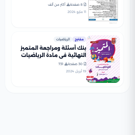
الإعدادي الترم الثاني
8 صفحة
أكثر من ألف
11 مايو 2024
مقترح
الرياضيات
بنك أسئلة ومراجعة المتميز
النهائية في مادة الرياضيات
للصف الرابع الابتدائي ترم ثاني
30 صفحة
731
مع الإجابات النموذجية
19 أبريل 2024