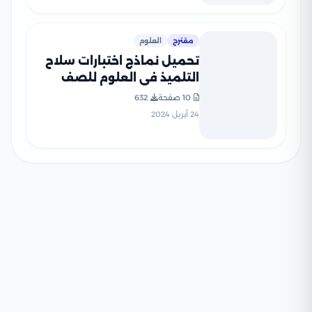
مقترح
العلوم
تحميل نماذج اختبارات سلاح
التلميذ في العلوم للصف
الخامس الابتدائي مع إجاباتها
10 صفحة
632
النموذجية
24 أبريل 2024