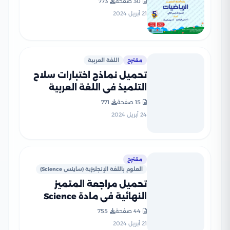
30 صفحة
773
الثاني مع الإجابات النموذجية
21 أبريل 2024
مقترح
اللغة العربية
تحميل نماذج اختبارات سلاح
التلميذ في اللغة العربية
للصف الخامس الابتدائي مع
15 صفحة
771
إجاباتها النموذجية
24 أبريل 2024
مقترح
العلوم باللغة الإنجليزية (ساينس Science)
تحميل مراجعة المتميز
النهائية في مادة Science
الصف الخامس الابتدائي ترم
44 صفحة
755
ثاني (بنك أسئلة شامل)
21 أبريل 2024