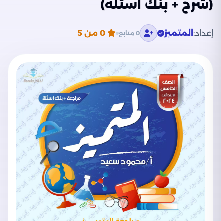
(شرح + بنك أسئلة)
إعداد:
المتميز
0
من 5
0 متابع