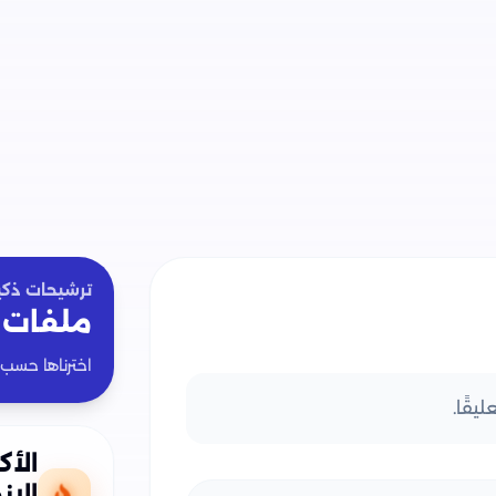
ترشيحات ذكي
ملفات 
اخترناها حسب
يقًا.
الأك