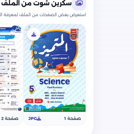
سكرين شوت من الملف
استعرض بعض الصفحات من الملف لمعرفة الج
محتوى ملف مراجعة المتميز في الساينس
وعن محتوى الملف فقد قامت مؤسسة الم
الابتدائي والذي يتضمن: أسئلة اختيار م
النقاط, أسئلة اذكر المصطلح العلمي, أسئ
الغريبة, أجب عن الأسئلة التالية.
الإجابات النموذجية لجميع الأسئلة الوارد
بالكامل لمادة الساينس خامسة ابتدائي.
خالص تمنياتنا بالتوفيق والنجاح لجميع الت
صفحة 1
JPG
صفحة 2