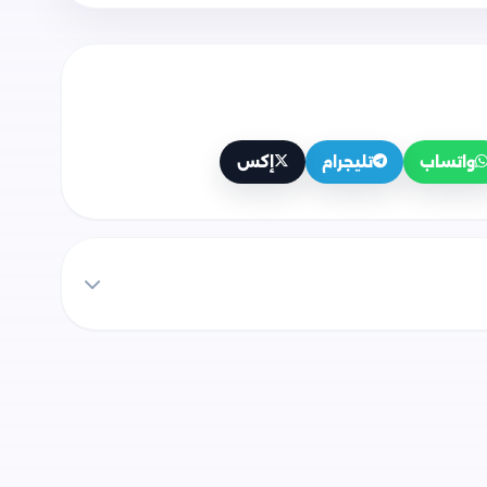
واتساب
تليجرام
إكس