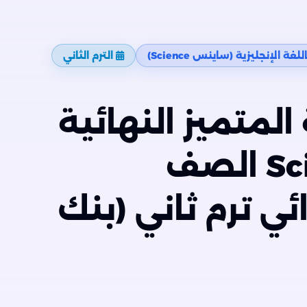
لغة الإنجليزية (ساينس Science)
الترم الثاني
لمتميز النهائية
في مادة Science الصف
ئي ترم ثاني (بنك