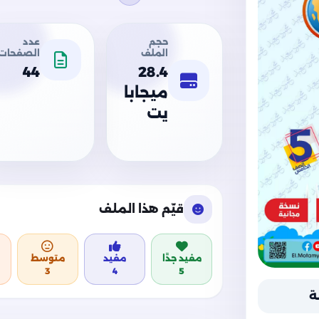
حجم
عدد
الملف
الصفحات
44
28.4
ميجابا
يت
قيّم هذا الملف
مفيد جدًا
مفيد
متوسط
3
4
5
ة