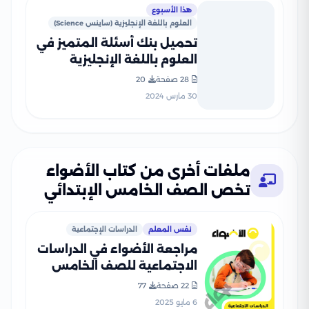
هذا الأسبوع
العلوم باللغة الإنجليزية (ساينس Science)
تحميل بنك أسئلة المتميز في
العلوم باللغة الإنجليزية
(ساينس) لشهر مارس للصف
28 صفحة
20
الخامس الابتدائي مع إجاباته
30 مارس 2024
النموذجية
ملفات أخرى من كتاب الأضواء
تخص الصف الخامس الإبتدائي
نفس المعلم
الدراسات الإجتماعية
مراجعة الأضواء في الدراسات
الاجتماعية للصف الخامس
الابتدائي الترم الثاني 2025
22 صفحة
77
PDF بالاجابات
6 مايو 2025