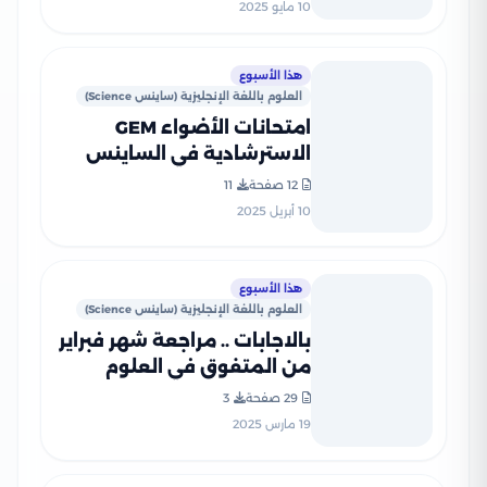
10 مايو 2025
هذا الأسبوع
العلوم باللغة الإنجليزية (ساينس Science)
امتحانات الأضواء GEM
الاسترشادية في الساينس
Science لخامسه ابتدائي على
12 صفحة
11
مقرر شهر أبريل 2025 بصيغة
10 أبريل 2025
PDF
هذا الأسبوع
العلوم باللغة الإنجليزية (ساينس Science)
بالاجابات .. مراجعة شهر فبراير
من المتفوق في العلوم
بالانجليزي Science لخامسة
29 صفحة
3
ابتدائي الترم الثاني 2025
19 مارس 2025
بصيغة PDF