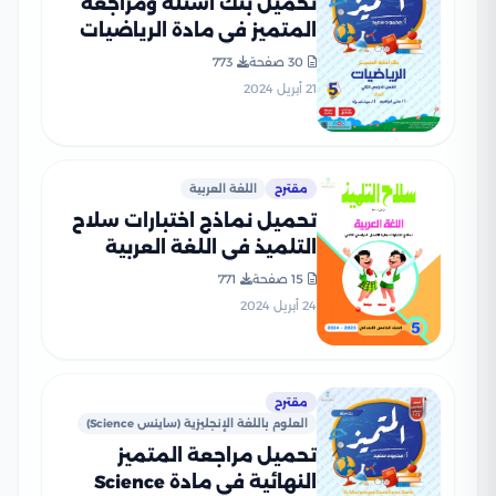
تحميل بنك أسئلة ومراجعة
المتميز في مادة الرياضيات
للصف الخامس الابتدائي الترم
30 صفحة
773
الثاني مع الإجابات النموذجية
21 أبريل 2024
مقترح
اللغة العربية
تحميل نماذج اختبارات سلاح
التلميذ في اللغة العربية
للصف الخامس الابتدائي مع
15 صفحة
771
إجاباتها النموذجية
24 أبريل 2024
مقترح
العلوم باللغة الإنجليزية (ساينس Science)
تحميل مراجعة المتميز
النهائية في مادة Science