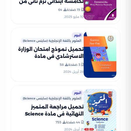
لخامسة ابتدائي ترم ثاني من
سلسلة النخبة بصيغة PDF
19 صفحة
64
10 مايو 2025
اليوم
العلوم باللغة الإنجليزية (ساينس Science)
تحميل نموذج امتحان الوزارة
الاسترشادي في مادة
الساينس Science للصف
3 صفحة
58
الخامس الابتدائي الترم الثاني
28 أبريل 2024
2024
اليوم
العلوم باللغة الإنجليزية (ساينس Science)
تحميل مراجعة المتميز
النهائية في مادة Science
الصف الخامس الابتدائي ترم
44 صفحة
755
ثاني (بنك أسئلة شامل)
21 أبريل 2024