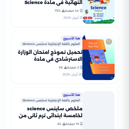
النهائية في مادة Science
الصف الخامس الابتدائي ترم
44 صفحة
755
ثاني (بنك أسئلة شامل)
21 أبريل 2024
هذا الأسبوع
العلوم باللغة الإنجليزية (ساينس Science)
تحميل نموذج امتحان الوزارة
الاسترشادي في مادة
الساينس Science للصف
3 صفحة
58
الخامس الابتدائي الترم الثاني
28 أبريل 2024
2024
هذا الأسبوع
العلوم باللغة الإنجليزية (ساينس Science)
ملخص ساينس science
لخامسة ابتدائي ترم ثاني من
سلسلة النخبة بصيغة PDF
19 صفحة
64