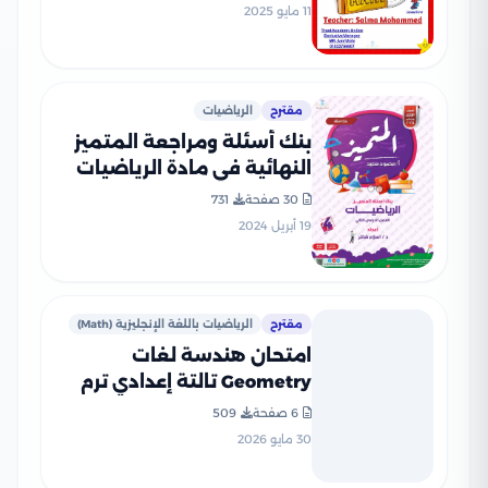
11 مايو 2025
مقترح
الرياضيات
بنك أسئلة ومراجعة المتميز
النهائية في مادة الرياضيات
للصف الرابع الابتدائي ترم ثاني
30 صفحة
731
مع الإجابات النموذجية
19 أبريل 2024
مقترح
الرياضيات باللغة الإنجليزية (Math)
امتحان هندسة لغات
Geometry تالتة إعدادي ترم
ثاني 2026 محافظة
6 صفحة
509
الإسكندرية PDF
30 مايو 2026