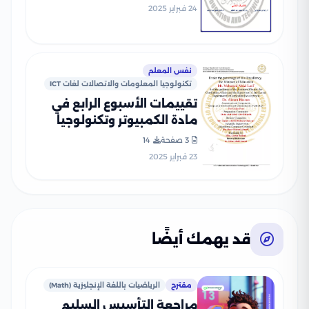
الثاني 2025 بصيغة PDF
24 فبراير 2025
نفس المعلم
تكنولوجيا المعلومات والاتصالات لغات ICT
تقييمات الأسبوع الرابع في
مادة الكمبيوتر وتكنولوجيا
المعلومات للغات ICT للصف
3 صفحة
14
الرابع الإبتدائي الترم الثاني
23 فبراير 2025
2025 بصيغة PDF
قد يهمك أيضًا
مقترح
الرياضيات باللغة الإنجليزية (Math)
مراجعة التأسيس السليم