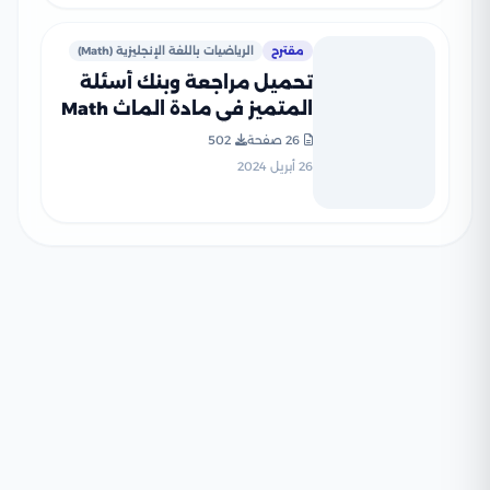
مقترح
الرياضيات باللغة الإنجليزية (Math)
تحميل مراجعة وبنك أسئلة
المتميز في مادة الماث Math
الصف السادس الابتدائي الترم
26 صفحة
502
الثاني
26 أبريل 2024