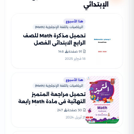
الإبتدائي
هذا الأسبوع
الرياضيات باللغة الإنجليزية (Math)
تحميل مذكرة Math للصف
الرابع الابتدائي الفصل
الدراسي الثاني بصيغة PDF
91 صفحة
148
18 فبراير 2025
هذا الأسبوع
الرياضيات باللغة الإنجليزية (Math)
تحميل مراجعة المتميز
النهائية في مادة Math رابعة
ابتدائي ترم ثاني (بنك أسئلة
30 صفحة
247
شامل)
21 أبريل 2024