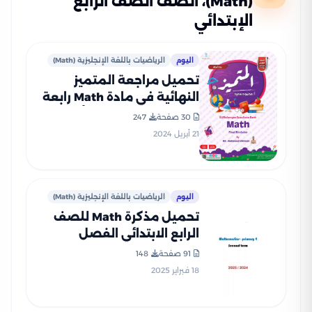
(Math)، الصف الصف الرابع
الإبتدائي
اليوم
الرياضيات باللغة الإنجليزية (Math)
تحميل مراجعة المتميز
النهائية في مادة Math رابعة
ابتدائي ترم ثاني (بنك أسئلة
30 صفحة
247
شامل)
21 أبريل 2024
اليوم
الرياضيات باللغة الإنجليزية (Math)
تحميل مذكرة Math للصف
الرابع الابتدائي الفصل
الدراسي الثاني بصيغة PDF
91 صفحة
148
18 فبراير 2025