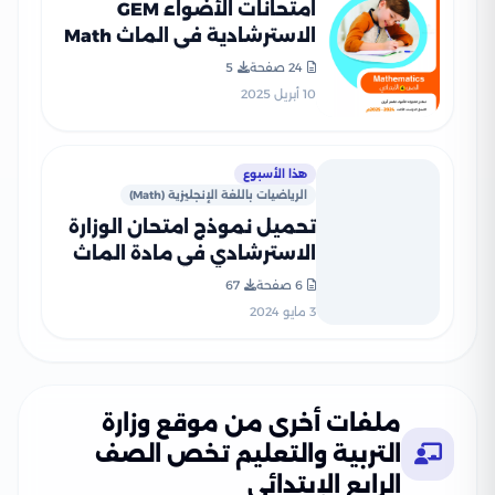
امتحانات الأضواء GEM
الاسترشادية في الماث Math
لرابعة ابتدائي على مقرر شهر
24 صفحة
5
أبريل 2025 بصيغة PDF
10 أبريل 2025
هذا الأسبوع
الرياضيات باللغة الإنجليزية (Math)
تحميل نموذج امتحان الوزارة
الاسترشادي في مادة الماث
Math للصف الرابع الابتدائي
6 صفحة
67
الترم الثاني 2024
3 مايو 2024
ملفات أخرى من موقع وزارة
التربية والتعليم تخص الصف
الرابع الإبتدائي