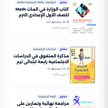
مقترح
الرياضيات باللغة الإنجليزية (Math)
كتاب الوزارة في الماث Math
للصف الأول الإعدادي الترم
الثاني 2025 بصيغة PDF
96 صفحة
223
17 فبراير 2025
مقترح
الدراسات الإجتماعية
مذكرة المتفوق في الدراسات
الاجتماعية رابعة ابتدائي ترم
ثاني بصيغة PDF
114 صفحة
74
7 مارس 2025
مقترح
اللغة الإنجليزية
مراجعة نهائية وتمارين على