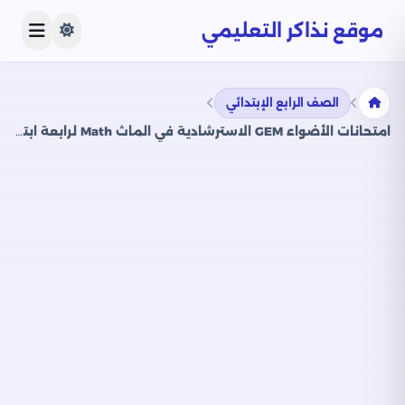
موقع نذاكر التعليمي
الصف الرابع الإبتدائي
امتحانات الأضواء GEM الاسترشادية في الماث Math لرابعة ابتدائي على مقرر شهر أبريل 2025 بصيغة PDF