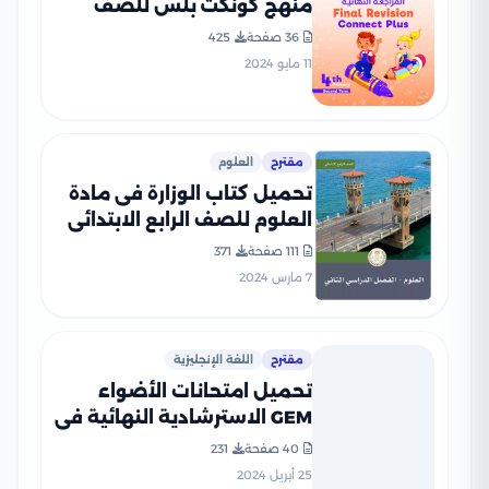
منهج كونكت بلس للصف
الرابع الابتدائي الفصل
36 صفحة
425
الدراسي الثاني
11 مايو 2024
مقترح
العلوم
تحميل كتاب الوزارة فى مادة
العلوم للصف الرابع الابتدائى
الترم الثانى 2024 بصيغة PDF
111 صفحة
371
7 مارس 2024
مقترح
اللغة الإنجليزية
تحميل امتحانات الأضواء
GEM الاسترشادية النهائية في
اللغة الإنجليزية للصف الرابع
40 صفحة
231
الابتدائي مع اجاباتها
25 أبريل 2024