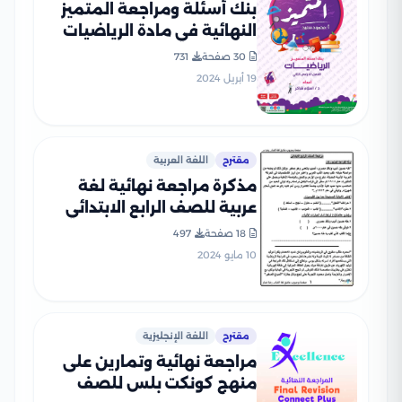
بنك أسئلة ومراجعة المتميز
النهائية في مادة الرياضيات
للصف الرابع الابتدائي ترم ثاني
30 صفحة
731
مع الإجابات النموذجية
19 أبريل 2024
مقترح
اللغة العربية
مذكرة مراجعة نهائية لغة
عربية للصف الرابع الابتدائي
الترم الثاني
18 صفحة
497
10 مايو 2024
مقترح
اللغة الإنجليزية
مراجعة نهائية وتمارين على
منهج كونكت بلس للصف