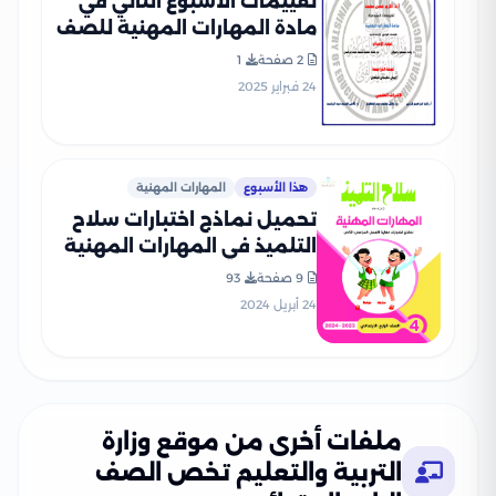
تقييمات الأسبوع الثاني في
مادة المهارات المهنية للصف
الرابع الإبتدائي الترم الثاني
2 صفحة
1
2025 بصيغة PDF
24 فبراير 2025
هذا الأسبوع
المهارات المهنية
تحميل نماذج اختبارات سلاح
التلميذ في المهارات المهنية
للصف الرابع الابتدائي مع
9 صفحة
93
إجاباتها النموذجية
24 أبريل 2024
ملفات أخرى من موقع وزارة
التربية والتعليم تخص الصف