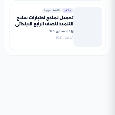
مقترح
اللغة العربية
تحميل نماذج اختبارات سلاح
التلميذ للصف الرابع الابتدائي
في اللغة العربية مع إجاباتها
15 صفحة
380
النموذجية
24 أبريل 2024