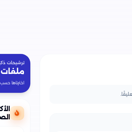
ترشيحات ذكي
ملفات 
اخترناها حسب
يقًا.
الأك
الص