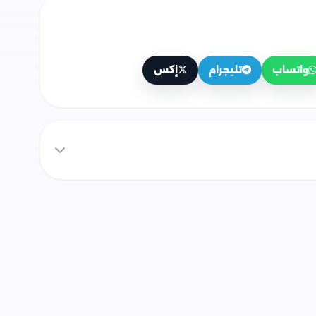
واتساب
تليجرام
إكس