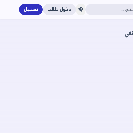
دخول طالب
تسجيل
اني