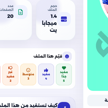
حجم
عدد
الملف
الصفحات
20
1.4
ميجابا
يت
قيّم هذا الملف
مفيد
غير
مفيد
متوسط
جدًا
مفيد
3
4
2
5
ة
كيف تستفيد من هذا المل