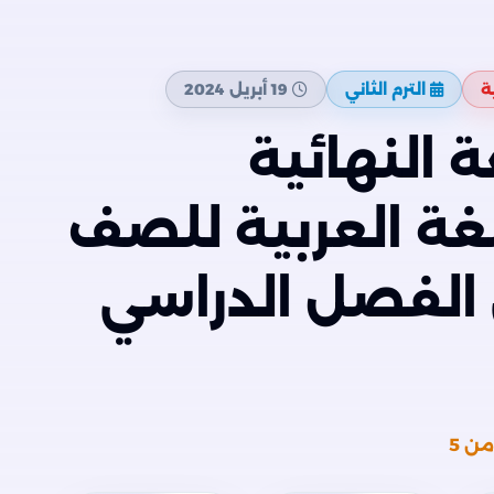
ة
الترم الثاني
19 أبريل 2024
 النهائية
غة العربية للصف
 الفصل الدراسي
ن 5