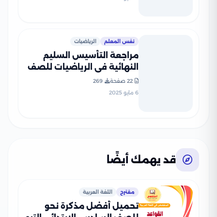
نفس المعلم
الرياضيات
مراجعة التأسيس السليم
النهائية في الرياضيات للصف
السادس الابتدائي الترم الثاني
22 صفحة
269
2025 PDF بالاجابات
6 مايو 2025
قد يهمك أيضًا
مقترح
اللغة العربية
تحميل أفضل مذكرة نحو