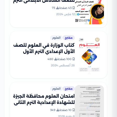
للصف السادس الابتدائي الترم
الثاني 2024 (سلسلة
43 صفحة
73
المتخصص التعليمية)
12 مارس 2024
مقترح
العلوم
كتاب الوزارة في العلوم للصف
الأول الإعدادي الترم الأول
2025 بصيغة PDF
100 صفحة
480
28 أغسطس 2024
مقترح
العلوم
امتحان العلوم محافظة الجيزة
للشهادة الإعدادية الترم الثاني
2026 مع نموذج إجابة مقترح
10 صفحة
349
PDF
8 يونيو 2026