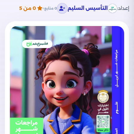
إعداد:
التأسيس السليم
0
من 5
0 متابع