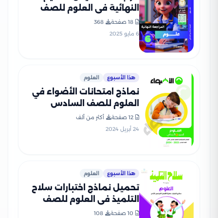
النهائية في العلوم للصف
السادس الابتدائي الترم الثاني
18 صفحة
368
2025 PDF بالاجابات
6 مايو 2025
هذا الأسبوع
العلوم
نماذج امتحانات الأضواء في
العلوم للصف السادس
الابتدائي الترم الثاني 2024
12 صفحة
أكثر من ألف
بصيغة PDF
24 أبريل 2024
هذا الأسبوع
العلوم
تحميل نماذج اختبارات سلاح
التلميذ في العلوم للصف
السادس الابتدائي مع إجاباتها
10 صفحة
108