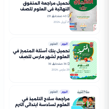
تحميل مراجعة المتفوق
النهائية في العلوم للصف
السادس الابتدائي الفصل
40 صفحة
231
الدراسي الثاني 2024
21 أبريل 2024
اليوم
العلوم
تحميل بنك أسئلة المتميز في
العلوم لشهر مارس للصف
السادس الابتدائي (بنك أسئلة
36 صفحة
36
وإجاباته النموذجية)
29 مارس 2024
اليوم
العلوم
مراجعة سلاح التلميذ في
العلوم لسادسة ابتدائي الترم