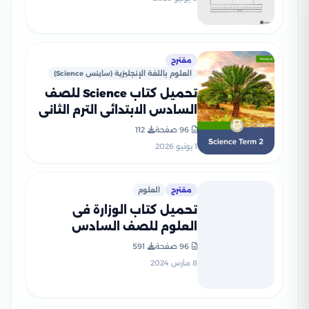
مقترح
العلوم باللغة الإنجليزية (ساينس Science)
تحميل كتاب Science للصف
السادس الابتدائي الترم الثاني
2026 بصيغة PDF المنهج
96 صفحة
112
الجديد
1 يونيو 2026
مقترح
العلوم
تحميل كتاب الوزارة فى
العلوم للصف السادس
الابتدائى الترم الثانى 2025
96 صفحة
591
المنهج الجديد بصيغة PDF
8 مارس 2024