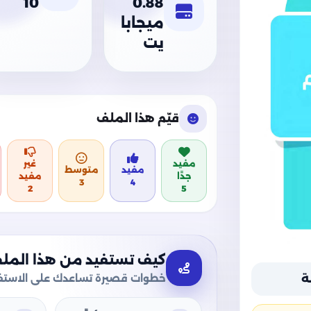
10
0.88
ميجابا
يت
قيّم هذا الملف
مفيد
غير
مفيد
متوسط
جدًا
مفيد
3
4
2
5
كيف تستفيد من هذا المل
خطوات قصيرة تساعدك على الاستفا
ة