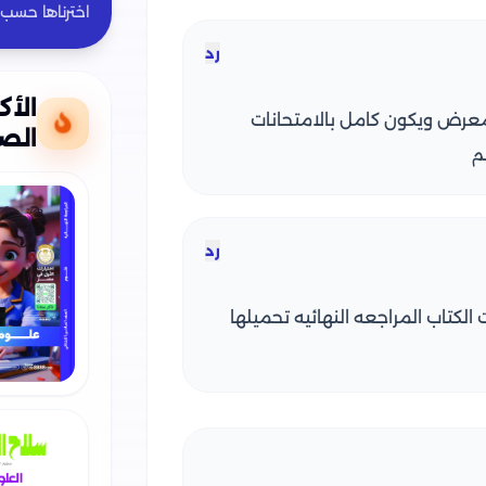
اخترناها حسب
رد
الأك
نزل عل المعرض ويكون كامل بالامتحانات
الص
م
رد
الكتاب المراجعه النهائيه تحميلها