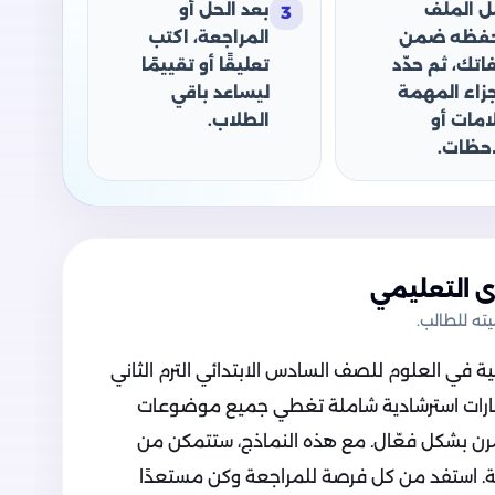
ل الملف
بعد الحل أو
3
حفظه ضمن
المراجعة، اكتب
اتك، ثم حدّد
تعليقًا أو تقييمًا
جزاء المهمة
ليساعد باقي
امات أو
الطلاب.
حظات.
 التعليمي
ه للطالب.
ية في العلوم للصف السادس الابتدائي الترم الثاني
 التلميذ!، وتضم المراجعة 5 اختبارات استرشادية شاملة تغطي جميع موضوعات
رن بشكل فعّال. مع هذه النماذج، ستتمكن من
ة. استفد من كل فرصة للمراجعة وكن مستعدًا