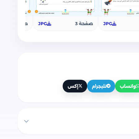
JPG
صفحة 3
JPG
صفحة 4
واتساب
تليجرام
إكس