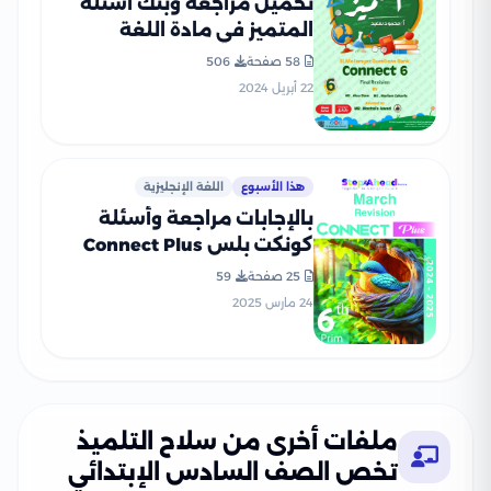
تحميل مراجعة وبنك أسئلة
المتميز في مادة اللغة
الإنجليزية Connect6 للصف
58 صفحة
506
السادس الابتدائي الترم الثاني
22 أبريل 2024
هذا الأسبوع
اللغة الإنجليزية
بالإجابات مراجعة وأسئلة
كونكت بلس Connect Plus
كتاب ستيب اهيد مقرر مارس
25 صفحة
59
2025 سادسة ابتدائي
24 مارس 2025
ملفات أخرى من سلاح التلميذ
تخص الصف السادس الإبتدائي