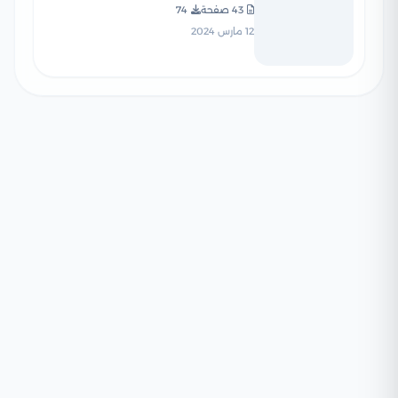
الثاني 2024 (سلسلة
43 صفحة
74
المتخصص التعليمية)
12 مارس 2024