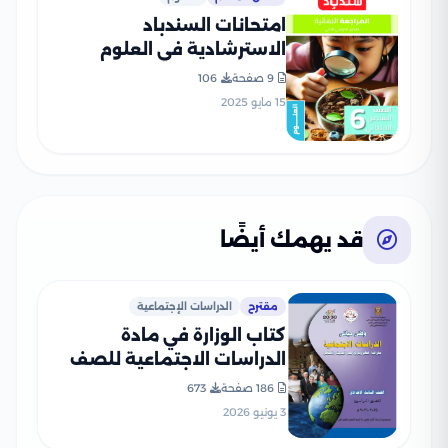
امتحانات السندباد
الاسترشادية في العلوم
للصف السادس الابتدائي الترم
9 صفحة
106
الثاني PDF بالاجابات
15 مايو 2025
قد يهمك أيضًا
مقترح
الدراسات الإجتماعية
كتاب الوزارة في مادة
الدراسات الاجتماعية للصف
الثالث الإعدادي 2026 بصيغة
186 صفحة
673
PDF
3 يونيو 2026