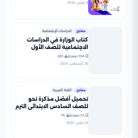
بصيغة PDF
8 مارس 2024
مقترح
الدراسات الإجتماعية
كتاب الوزارة في الدراسات
الاجتماعية للصف الأول
الإعدادي الترم الأول 2025
108 صفحة
283
بصيغة PDF
28 أغسطس 2024
مقترح
اللغة العربية
تحميل أفضل مذكرة نحو
للصف السادس الابتدائي الترم
الثاني 2024 (سلسلة
43 صفحة
74
المتخصص التعليمية)
12 مارس 2024