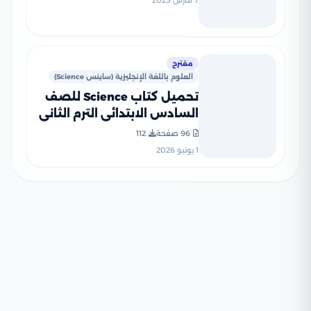
7 مارس 2025
مقترح
العلوم باللغة الإنجليزية (ساينس Science)
تحميل كتاب Science للصف
السادس الابتدائي الترم الثاني
2026 بصيغة PDF المنهج
96 صفحة
112
الجديد
1 يونيو 2026