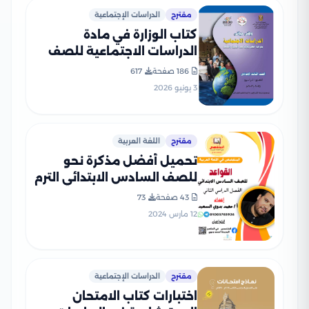
مقترح
الدراسات الإجتماعية
كتاب الوزارة في مادة
الدراسات الاجتماعية للصف
الثالث الإعدادي 2026 بصيغة
186 صفحة
617
PDF
3 يونيو 2026
مقترح
اللغة العربية
تحميل أفضل مذكرة نحو
للصف السادس الابتدائي الترم
الثاني 2024 (سلسلة
43 صفحة
73
المتخصص التعليمية)
12 مارس 2024
مقترح
الدراسات الإجتماعية
اختبارات كتاب الامتحان