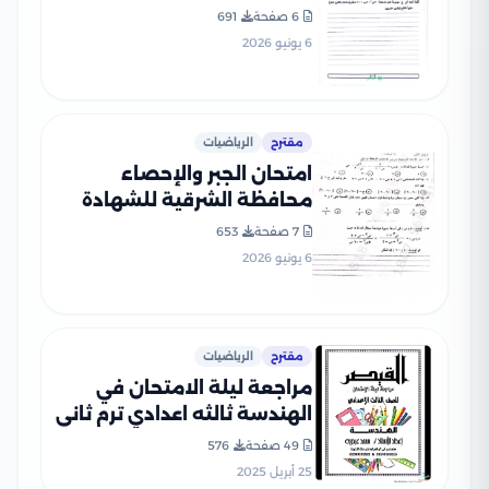
2026 مع نموذج إجابة مقترح
6 صفحة
691
6 يونيو 2026
مقترح
الرياضيات
امتحان الجبر والإحصاء
محافظة الشرقية للشهادة
الإعدادية ترم ثاني 2026 PDF
7 صفحة
653
6 يونيو 2026
مقترح
الرياضيات
مراجعة ليلة الامتحان في
الهندسة ثالثه اعدادي ترم ثاني
بصيغة PDF من القيصر
49 صفحة
576
25 أبريل 2025