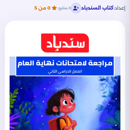
إعداد:
كتاب السندباد
0
من 5
0 متابع