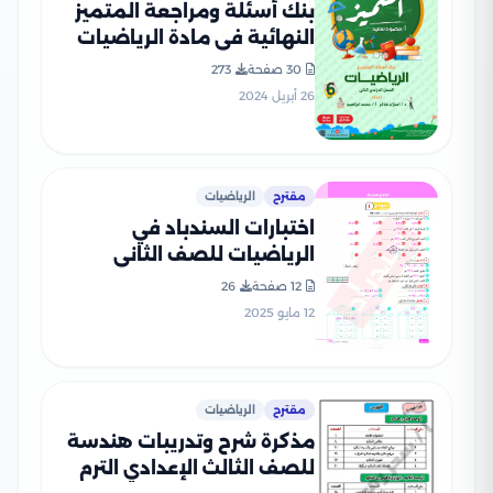
بنك أسئلة ومراجعة المتميز
النهائية في مادة الرياضيات
للصف السادس الابتدائي الترم
30 صفحة
273
الثاني مع الإجابات النموذجية
26 أبريل 2024
مقترح
الرياضيات
اختبارات السندباد في
الرياضيات للصف الثاني
الابتدائي الترم الثاني PDF
12 صفحة
26
12 مايو 2025
مقترح
الرياضيات
مذكرة شرح وتدريبات هندسة
للصف الثالث الإعدادي الترم