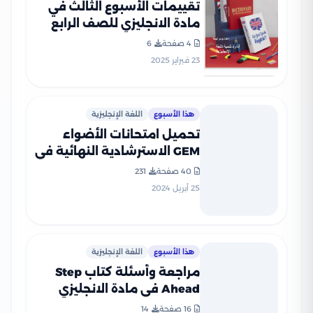
تقييمات الأسبوع الثالث في
مادة الانجليزي للصف الرابع
الإبتدائي الترم الثاني 2025
4 صفحة
6
بصيغة PDF
23 فبراير 2025
هذا الأسبوع
اللغة الإنجليزية
تحميل امتحانات الأضواء
GEM الاسترشادية النهائية في
اللغة الإنجليزية للصف الرابع
40 صفحة
231
الابتدائي مع اجاباتها
25 أبريل 2024
النموذجية
هذا الأسبوع
اللغة الإنجليزية
مراجعة وأسئلة كتاب Step
Ahead في مادة الانجليزي
لرابعة ابتدائي على مقرر شهر
16 صفحة
14