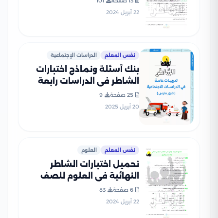
13 صفحة
101
22 أبريل 2024
نفس المعلم
الدراسات الإجتماعية
بنك أسئلة ونماذج اختبارات
الشاطر في الدراسات رابعة
ابتدائي منهج شهر مارس
25 صفحة
9
2025 بصيغة PDF
20 أبريل 2025
نفس المعلم
العلوم
تحميل اختبارات الشاطر
النهائية في العلوم للصف
الرابع الابتدائي ترم ثاني
6 صفحة
83
22 أبريل 2024