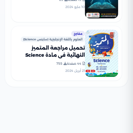
الثاني
10 مايو 2024
مقترح
العلوم باللغة الإنجليزية (ساينس Science)
تحميل مراجعة المتميز
النهائية في مادة Science
الصف الخامس الابتدائي ترم
44 صفحة
755
ثاني (بنك أسئلة شامل)
21 أبريل 2024