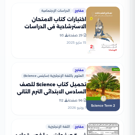
مقترح
الدراسات الإجتماعية
اختبارات كتاب الامتحان
الاسترشادية في الدراسات
لثانية إعدادي الترم الثاني
29 صفحة
93
بصيغة PDF بالاجابات
15 مايو 2025
مقترح
العلوم باللغة الإنجليزية (ساينس Science)
تحميل كتاب Science للصف
السادس الابتدائي الترم الثاني
2026 بصيغة PDF المنهج
96 صفحة
112
الجديد
1 يونيو 2026
مقترح
اللغة الإنجليزية