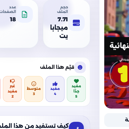
حجم
عدد
الملف
الصفحات
18
7.71
ميجابا
يت
قيّم هذا الملف
مفيد
غير
مفيد
متوسط
جدًا
مفيد
3
4
2
5
ة
كيف تستفيد من هذا المل