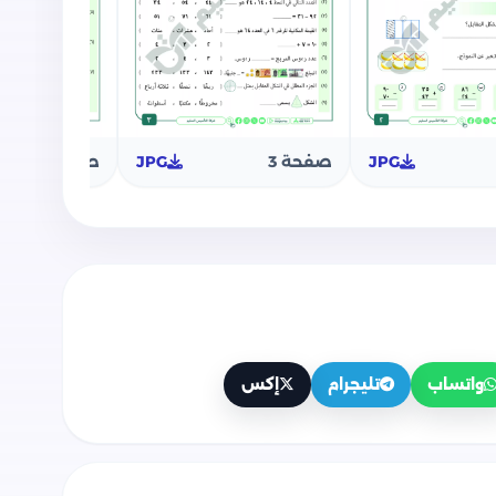
JPG
صفحة 3
JPG
صفحة 4
واتساب
تليجرام
إكس