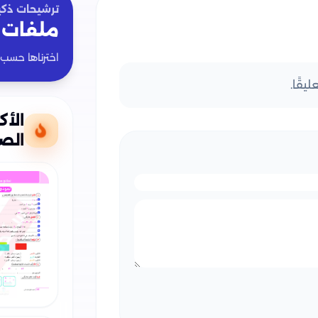
ترشيحات ذكي
ملفات 
اخترناها حسب
يقًا.
الأك
الصف