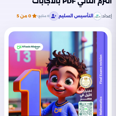
الترم الثاني PDF بالاجابات
إعداد:
التأسيس السليم
0
من 5
0 متابع