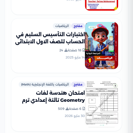
مقترح
الرياضيات
اختبارات التأسيس السليم في
الحساب للصف الاول الابتدائي
الفصل الدراسي الثاني 2025
18 صفحة
24
PDF بالاجابات
14 مايو 2025
مقترح
الرياضيات باللغة الإنجليزية (Math)
امتحان هندسة لغات
Geometry تالتة إعدادي ترم
ثاني 2026 محافظة
6 صفحة
509
الإسكندرية PDF
30 مايو 2026