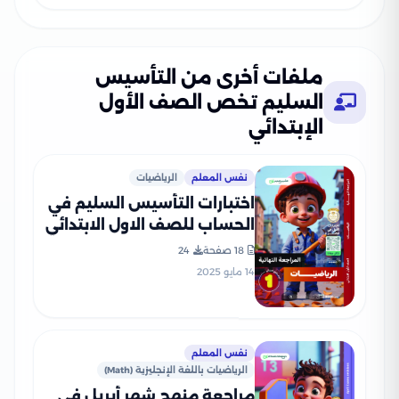
ملفات أخرى من التأسيس
السليم تخص الصف الأول
الإبتدائي
نفس المعلم
الرياضيات
اختبارات التأسيس السليم في
الحساب للصف الاول الابتدائي
الفصل الدراسي الثاني 2025
18 صفحة
24
PDF بالاجابات
14 مايو 2025
نفس المعلم
الرياضيات باللغة الإنجليزية (Math)
مراجعة منهج شهر أبريل في