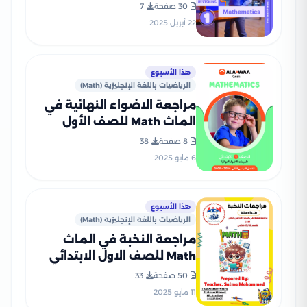
ابتدائي من كتاب التأسيس
30 صفحة
7
السليم بصيغة PDF
22 أبريل 2025
هذا الأسبوع
الرياضيات باللغة الإنجليزية (Math)
مراجعة الاضواء النهائية في
الماث Math للصف الأول
الابتدائي الترم الثاني 2025
8 صفحة
38
PDF بالاجابات
6 مايو 2025
هذا الأسبوع
الرياضيات باللغة الإنجليزية (Math)
مراجعة النخبة في الماث
Math للصف الاول الابتدائي
الترم الثاني PDF بالاجابات
50 صفحة
33
11 مايو 2025