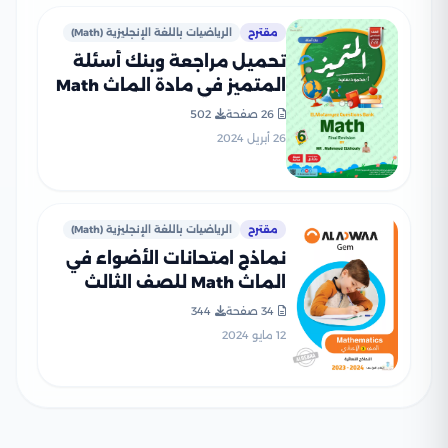
مقترح
الرياضيات باللغة الإنجليزية (Math)
تحميل مراجعة وبنك أسئلة
المتميز في مادة الماث Math
الصف السادس الابتدائي الترم
26 صفحة
502
الثاني
26 أبريل 2024
مقترح
الرياضيات باللغة الإنجليزية (Math)
نماذج امتحانات الأضواء في
الماث Math للصف الثالث
الاعدادي الترم الثاني 2024
34 صفحة
344
12 مايو 2024